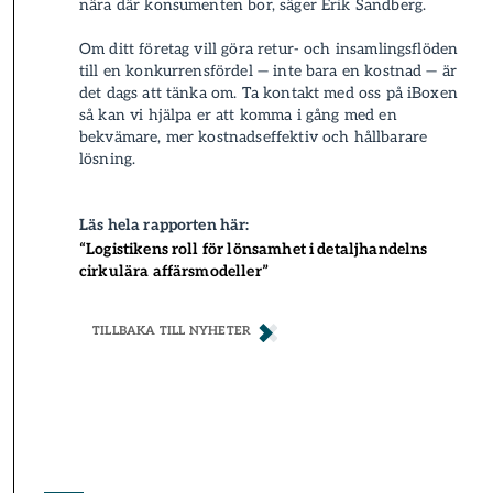
nära där konsumenten bor, säger Erik Sandberg.
Om ditt företag vill göra retur- och insamlings­flöden
till en konkurrens­fördel — inte bara en kostnad — är
det dags att tänka om. Ta kontakt med oss på iBoxen
så kan vi hjälpa er att komma i gång med en
bekvämare, mer kostnadseffektiv och hållbarare
lösning.
Läs hela rapporten här:
“Logistikens roll för lönsamhet i detaljhandelns
cirkulära affärsmodeller”
TILLBAKA TILL NYHETER