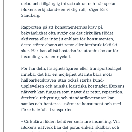
delad och tillgänglig infrastruktur, och här spelar
iBoxens erbjudande en viktig roll, säger Erik
Sandberg.
Rapporten på att konsumenternas krav på
bekvämlighet ofta avgör om det cirkulä­ra flödet
aktiveras eller inte: ju enklare för konsumenten,
desto större chans att retur eller återbruk faktiskt
sker. Här kan alltså bostadsnära utomhusboxar för
insamling vara en nyckel.
För handeln, fastighets­ägaren eller transportbolaget
innebär det här en möjlighet att inte bara möta
hållbarhets­kraven utan också stärka kund­
upplevelsen och minska logistiska kostnader. iBoxens
nätverk kan fungera som navet där retur, reparation,
återbruk, uthyrning och standard­leverans­er kan
samlas och hanteras - närmare konsument och med
färre halvfulla transporter.
– Cirkulära flöden behöver smartare insamling. Via
iBoxens nätverk kan det göras enkelt, skalbart och