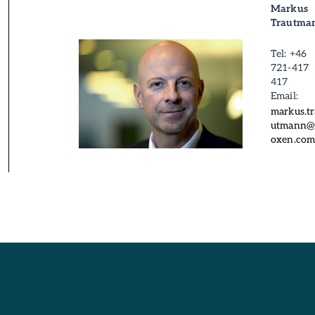
Markus
Trautma
Tel: +46
721-417
417
Email:
markus.tr
utmann@
oxen.co