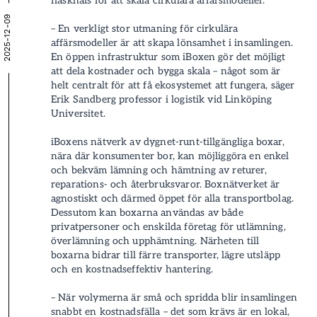
flaskhals för att skala cirkulära affärsmodeller.
2025-12-09
– En verkligt stor utmaning för cirkulära
affärsmodeller är att skapa lönsamhet i insamlingen.
En öppen infrastruktur som iBoxen gör det möjligt
att dela kostnader och bygga skala – något som är
helt centralt för att få ekosystemet att fungera, säger
Erik Sandberg professor i logistik vid Linköping
Universitet.
iBoxens nätverk av dygnet-runt-tillgängliga boxar,
nära där konsumenter bor, kan möjliggöra en enkel
och bekväm lämning och hämtning av returer,
reparations- och återbruksvaror. Boxnätverket är
agnostiskt och därmed öppet för alla transportbolag.
Dessutom kan boxarna användas av både
privatpersoner och enskilda företag för utlämning,
överlämning och upphämtning. Närheten till
boxarna bidrar till färre transporter, lägre utsläpp
och en kostnadseffektiv hantering.
– När volymerna är små och spridda blir insamlingen
snabbt en kostnadsfälla – det som krävs är en lokal,