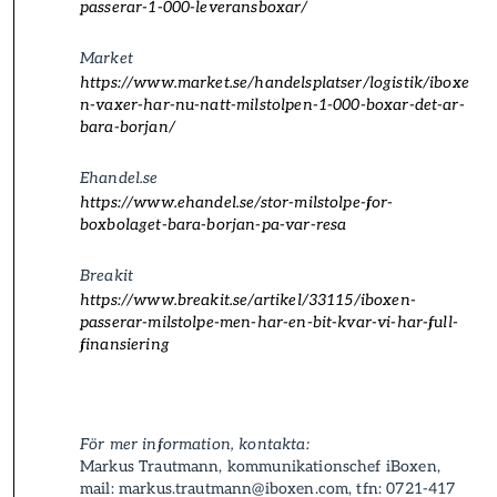
passerar-1-000-leverans­boxar/
Market
https://www.market.se/handelsplatser/logistik/iboxe
n-vaxer-har-nu-natt-milstolpen-1-000-boxar-det-ar-
bara-borjan/
Ehandel.se
https://www.ehandel.se/stor-milstolpe-for-
boxbolaget-bara-borjan-pa-var-resa
Breakit
https://www.breakit.se/artikel/33115/iboxen-
passerar-milstolpe-men-har-en-bit-kvar-vi-har-full-
finansiering
För mer information, kontakta:
Markus Trautmann, kommunikationschef iBoxen,
mail:
markus.trautmann@iboxen.com
,
tfn: 0721-417