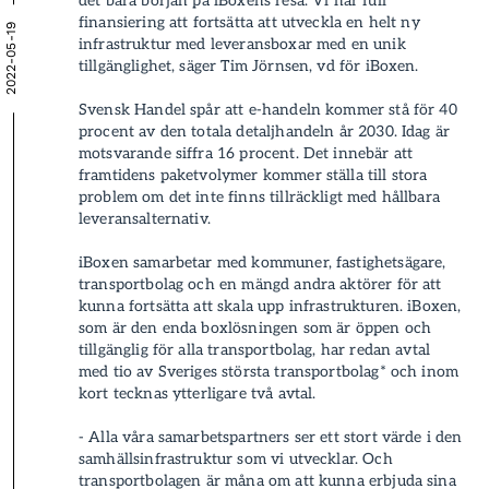
det bara början på iBoxens resa. Vi har full
finansiering att fortsätta att utveckla en helt ny
2022-05-19
infrastruktur med leverans­boxar med en unik
tillgänglighet, säger Tim Jörnsen, vd för iBoxen.
Svensk Handel spår att e-handeln kommer stå för 40
procent av den totala detaljhandeln år 2030. Idag är
motsvarande siffra 16 procent. Det innebär att
framtidens paket­volymer kommer ställa till stora
problem om det inte finns tillräckligt med hållbara
leverans­alternativ.
iBoxen samarbetar med kommuner, fastighetsägare,
transportbolag och en mängd andra aktörer för att
kunna fortsätta att skala upp infrastrukturen. iBoxen,
som är den enda boxlösningen som är öppen och
tillgänglig för alla transportbolag, har redan avtal
med tio av Sveriges största
transportbolag* och inom
kort tecknas ytterligare två avtal
.
- Alla våra samarbetspartners ser ett stort värde i den
samhällsinfrastruktur som vi utvecklar. Och
transportbolagen är måna om att kunna erbjuda sina