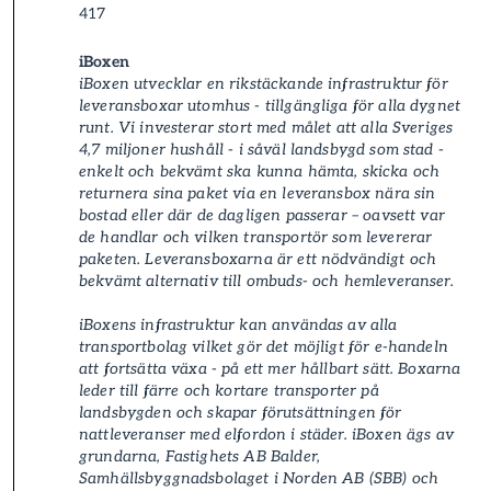
417
iBoxen
iBoxen utvecklar en rikstäckande infrastruktur för
leverans­boxar utomhus - tillgängliga för alla dygnet
runt. Vi investerar stort med målet att alla Sveriges
4,7 miljoner hushåll - i såväl landsbygd som stad -
enkelt och bekvämt ska kunna hämta, skicka och
returnera sina paket­ via en leverans­box nära sin
bostad eller där de dagligen passerar – oavsett var
de handlar och vilken transportör som levererar
paket­en. Leverans­boxarna är ett nödvändigt och
bekvämt alternativ till ombuds- och hemleverans­er.
iBoxens infrastruktur kan användas av alla
transportbolag vilket gör det möjligt för e-handeln
att fortsätta växa - på ett mer hållbart sätt. Boxarna
leder till färre och kortare transporter på
landsbygden och skapar förutsättningen för
nattleverans­er med elfordon i städer. iBoxen ägs av
grundarna, Fastighets AB Balder,
Samhällsbyggnadsbolaget i Norden AB (SBB) och