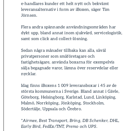
e-handlares kunder ett helt nytt och bekvämt
leverans­alternativ i form av iBoxen, säger Tim
Jörnsen.
Flera andra spännande användningsområden har
dykt upp, bland annat inom sjukvård, servicelogistik,
samt som click and collect-lösning.
Sedan några månader tillbaka kan alla, såväl
privatpersoner som småföretagare och
fastighetsägare, använda boxarna för exempelvis
sälja begagnade varor, lämna över reservdelar eller
nycklar.
Idag finns iBoxens 1 009 leverans­boxar i 45 av de
största kommunerna i Sverige. Bland annat i Gävle,
Göteborg, Helsingborg, Karlstad, Lund, Linköping,
Malmö, Norrköping, Jönköping, Stockholm,
Södertälje, Uppsala och Örebro.
*
Airmee, Best Transport, Bring, DB Schenker, DHL,
Early Bird, FedEx/TNT, Premo och UPS.