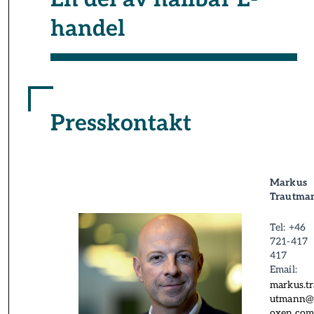
handel
Presskontakt
Markus
Trautma
Tel: +46
721-417
417
Email:
markus.tr
utmann@
oxen.co