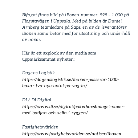
Bifogat finns bild på iBoxen nummer: 998 - 1 000 på
Flogstavägen i Uppsala. Med på bilden är Daniel
Arnberg teamledare på Saps, en av de leverantörer
iBoxen samarbetar med för utsättning och underhåll
av boxar.
Här är ett axplock av den media som
uppmärksammat nyheten:
Dagens Logistik
https://dagenslogistik.se/iboxen-passerar-1000-
boxar-tva-nya-avtal-pa-vag-in/
DI / DI Digital
https://www.di.se/digital/paket­boxsbolaget-vaxer-
med-batljan-och-selin-i-ryggen/
Fastighetsvärlden
https://www.fastighetsvarlden.se/notiser/iboxen-