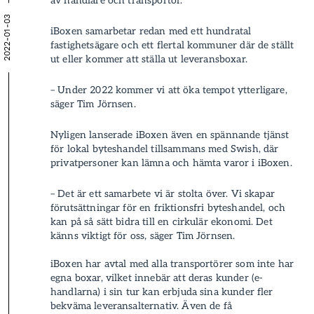
av handlare och transportör.
2022-01-03
iBoxen samarbetar redan med ett hundratal
fastighetsägare och ett flertal kommuner där de ställt
ut eller kommer att ställa ut leverans­boxar.
– Under 2022 kommer vi att öka tempot ytterligare,
säger Tim Jörnsen.
Nyligen lanserade iBoxen även en spännande tjänst
för lokal byteshandel tillsammans med Swish, där
privatpersoner kan lämna och hämta varor i iBoxen.
– Det är ett samarbete vi är stolta över. Vi skapar
förutsättningar för en friktionsfri byteshandel, och
kan på så sätt bidra till en cirkulär ekonomi. Det
känns viktigt för oss, säger Tim Jörnsen.
iBoxen har avtal med alla transportörer som inte har
egna boxar, vilket innebär att deras kunder (e-
handlarna) i sin tur kan erbjuda sina kunder fler
bekväma leverans­alternativ­. Även de få