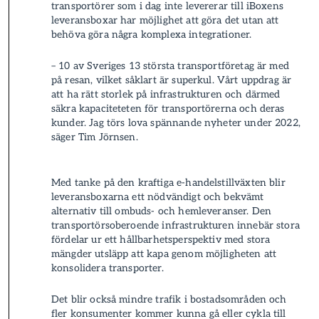
transportörer som i dag inte levererar till iBoxens
leverans­boxar har möjlighet att göra det utan att
behöva göra några komplexa integrationer.
– 10 av Sveriges 13 största transportföretag är med
på resan, vilket såklart är superkul. Vårt uppdrag är
att ha rätt storlek på infrastrukturen och därmed
säkra kapaciteteten för transportörerna och deras
kunder. Jag törs lova spännande nyheter under 2022,
säger Tim Jörnsen.
Med tanke på den kraftiga e-handelstillväxten blir
leverans­boxarna ett nödvändigt och bekvämt
alternativ till ombuds- och hemleverans­er. Den
transportörsoberoende infrastrukturen innebär stora
fördelar ur ett hållbarhetsperspektiv med stora
mängder utsläpp att kapa genom möjligheten att
konsolidera transporter.
Det blir också mindre trafik i bostadsområden och
fler konsumenter kommer kunna gå eller cykla till