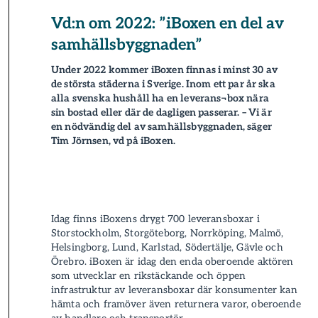
Vd:n om 2022: ”iBoxen en del av
samhällsbyggnaden”
Under 2022 kommer iBoxen finnas i minst 30 av
de största städerna i Sverige. Inom ett par år ska
alla svenska hushåll ha en leverans­¬box nära
sin bostad eller där de dagligen passerar. – Vi är
en nödvändig del av samhällsbyggnaden, säger
Tim Jörnsen, vd på iBoxen.
Idag finns iBoxens drygt 700 leverans­boxar i
Storstockholm, Storgöteborg, Norrköping, Malmö,
Helsingborg, Lund, Karlstad, Södertälje, Gävle och
Örebro. iBoxen är idag den enda oberoende aktören
som utvecklar en rikstäckande och öppen
infrastruktur av leverans­boxar där konsumenter kan
hämta och framöver även returnera varor, oberoende