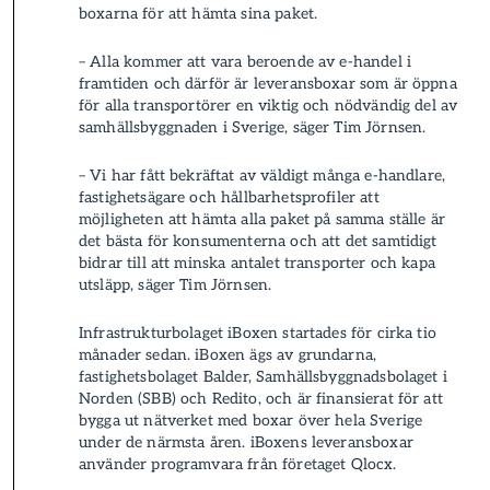
boxarna för att hämta sina paket­.
– Alla kommer att vara beroende av e-handel i
framtiden och därför är leverans­boxar som är öppna
för alla transportörer en viktig och nödvändig del av
samhällsbyggnaden i Sverige, säger Tim Jörnsen.
– Vi har fått bekräftat av väldigt många e-handlare,
fastighetsägare och hållbarhetsprofiler att
möjligheten att hämta alla paket­ på samma ställe är
det bästa för konsumenterna och att det samtidigt
bidrar till att minska antalet transporter och kapa
utsläpp, säger Tim Jörnsen.
Infrastrukturbolaget iBoxen startades för cirka tio
månader sedan. iBoxen ägs av grundarna,
fastighetsbolaget Balder, Samhällsbyggnadsbolaget i
Norden (SBB) och Redito, och är finansierat för att
bygga ut nätverket med boxar över hela Sverige
under de närmsta åren. iBoxens leverans­boxar
använder programvara från företaget Qlocx.