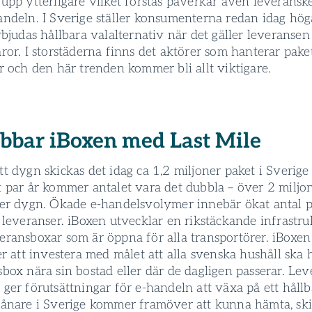
upp ytterligare vilket förstås påverkar även leverans­k
andeln. I Sverige ställer konsumenterna redan idag hög
rbjudas hållbara valalternativ när det gäller leverans­en
ror. I storstäderna finns det aktörer som hanterar pake
r och den här trenden kommer bli allt viktigare.
obbar iBoxen med Last Mile
t dygn skickas det idag ca 1,2 miljoner paket­ i Sverige
t par år kommer antalet vara det dubbla – över 2 miljo
 per dygn. Ökade e-handelsvolymer innebär ökat antal pa
 leverans­er. iBoxen utvecklar en rikstäckande infrastru
erans­boxar som är öppna för alla transportörer. iBoxen
er att investera med målet att alla svenska hushåll ska 
­box nära sin bostad eller där de dagligen passerar. Lev
ger förutsättningar för e-handeln att växa på ett hållba
vånare i Sverige kommer framöver att kunna hämta, sk