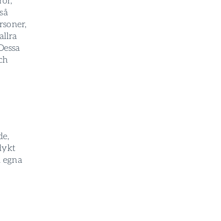
or,
så
rsoner,
allra
 Dessa
ch
de,
dykt
a egna