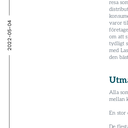
resa som
distribu
konsume
2022-05-04
varor ti
företag
om att s
tydligt 
med Last
den bäs
Utma
Alla som
mellan k
En stor 
De flest