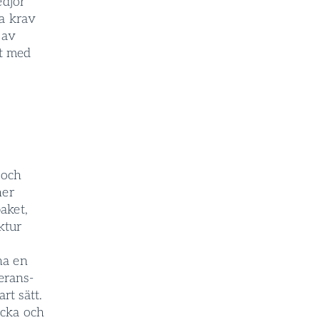
edjor
a krav
 av
t­ med
 och
ner
ket­,
ktur
ha en
erans­
rt sätt.
icka och