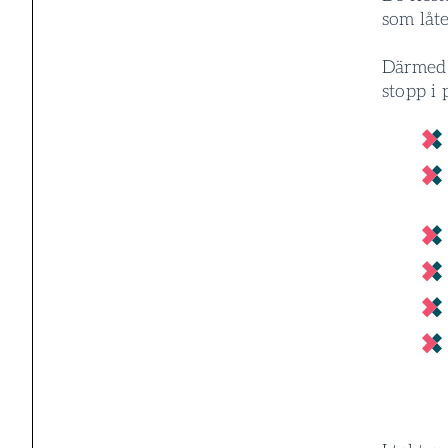
som låte
Därmed ä
stopp i 