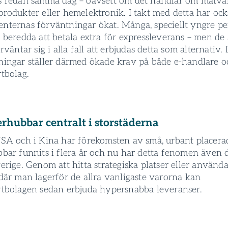
s­ redan samma dag – oavsett om det handlar om matvar
produkter eller hemelektronik. I takt med detta har ock
nternas förväntningar ökat. Många, speciellt yngre pe
 beredda att betala extra för expressleverans­ – men de 
örväntar sig i alla fall att erbjudas detta som alternativ.
ningar ställer därmed ökade krav på både e-handlare o
tbolag.
erhubbar centralt i storstäderna
USA och i Kina har förekomsten av små, urbant placera
bbar funnits i flera år och nu har detta fenomen även 
erige. Genom att hitta strategiska platser eller använd
där man lagerför de allra vanligaste varorna kan
rtbolagen sedan erbjuda hypersnabba leverans­er.