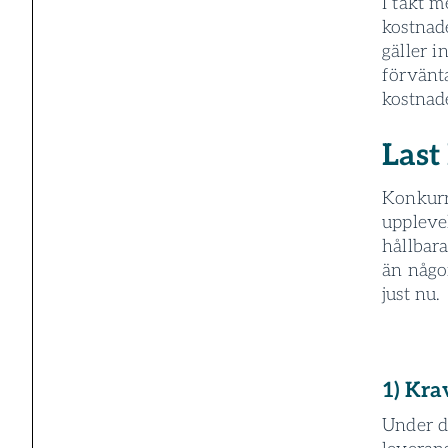
I takt m
kostnad
gäller i
förvänta
kostnad
Last
Konkurre
uppleve
hållbara
än någo
just nu.
1) Kra
Under de