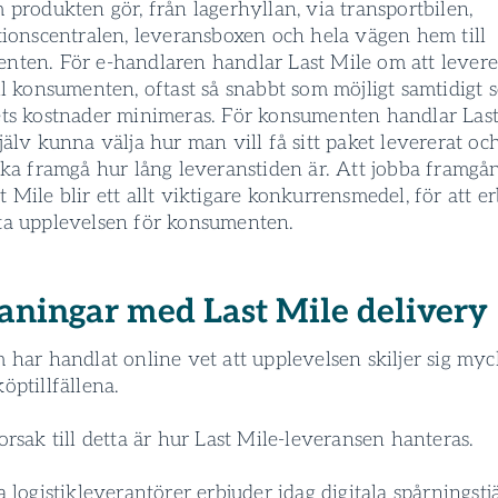
 produkten gör, från lagerhyllan, via transportbilen,
tionscentralen, leverans­boxen och hela vägen hem till
nten. För e-handlaren handlar Last Mile om att levere
ll konsumenten, oftast så snabbt som möjligt samtidigt 
ets kostnader minimeras. För konsumenten handlar Las
jälv kunna välja hur man vill få sitt paket­ levererat och
ska framgå hur lång leverans­tiden är. Att jobba framgå
 Mile blir ett allt viktigare konkurrensmedel, för att e
ta upplevelsen för konsumenten.
ningar med Last Mile delivery
 har handlat online vet att upplevelsen skiljer sig myc
öptillfällena.
orsak till detta är hur Last Mile-leverans­en hanteras.
a logistikleverantörer erbjuder idag digitala spårningstj