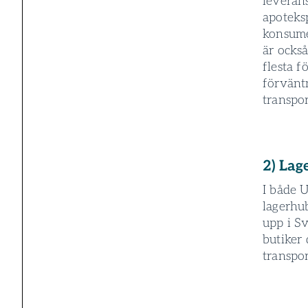
leveran
apoteks
konsume
är också
flesta f
förvänt
transpor
2) Lag
I både 
lagerhu
upp i Sv
butiker 
transpo