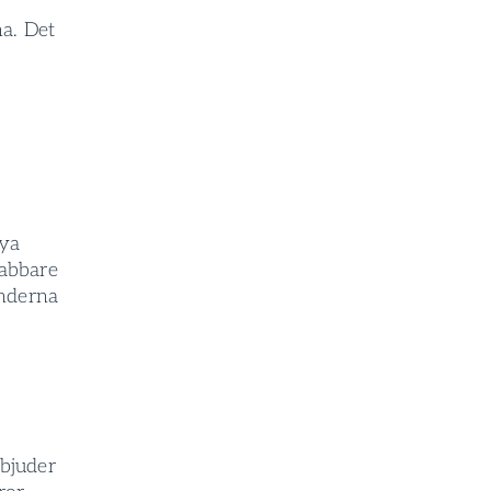
a. Det
nya
nabbare
enderna
rbjuder