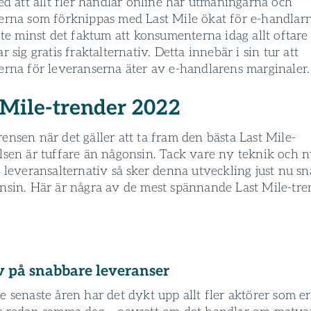
ed att allt fler handlar online har utmaningarna och
erna som förknippas med Last Mile ökat för e-handlarn
nte minst det faktum att konsumenterna idag allt oftare
r sig gratis fraktalternativ. Detta innebär i sin tur att
erna för leverans­erna äter av e-handlarens marginaler.
 Mile-trender 2022
nsen när det gäller att ta fram den bästa Last Mile-
lsen är tuffare än någonsin. Tack vare ny teknik och 
 leverans­alternativ så sker denna utveckling just nu s
nsin. Här är några av de mest spännande Last Mile-tr
v på snabbare leverans­er
 senaste åren har det dykt upp allt fler aktörer som e