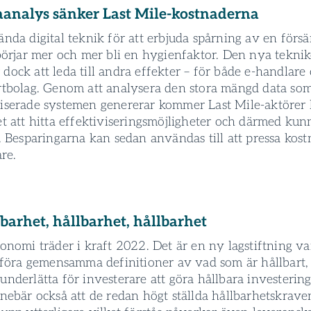
aanalys sänker Last Mile-kostnaderna
nda digital teknik för att erbjuda spårning av en försä
 börjar mer och mer bli en hygienfaktor. Den nya tekni
ock att leda till andra effekter – för både e-handlare
rtbolag. Genom att analysera den stora mängd data so
iserade systemen genererar kommer Last Mile-aktörer
t att hitta effektiviseringsmöjligheter och därmed kun
. Besparingarna kan sedan användas till att pressa kos
are.
lbarhet, hållbarhet, hållbarhet
onomi träder i kraft 2022. Det är en ny lagstiftning va
införa gemensamma definitioner av vad som är hållbart,
nderlätta för investerare att göra hållbara investering
nnebär också att de redan högt ställda hållbarhetskrave