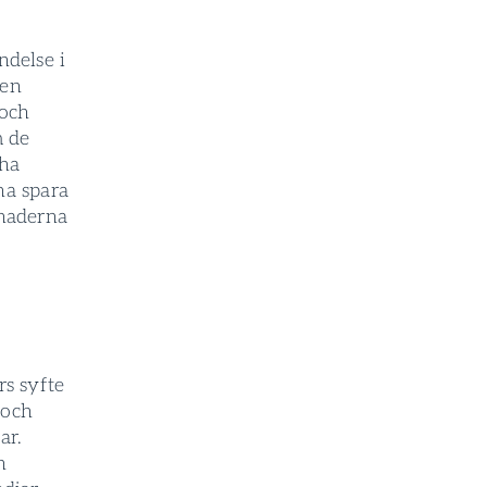
ndelse i
ken
 och
m de
 ha
na spara
tnaderna
rs syfte
 och
ar.
n