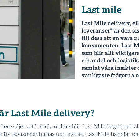
Last mile
Last Mile delivery, el
leverans­er” är den s
till dess att en vara n
konsumenten. Last Mi
som blir allt viktigar
e-handel och logistik
samlat våra insikter 
vanligaste frågorna o
är Last Mile delivery?
 fler väljer att handla online blir Last Mile-begreppet al
re för konsumenternas upplevelse. Last Mile handlar o