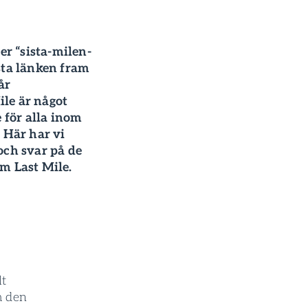
ler “sista-milen-
ista länken fram
år
le är något
e för alla inom
. Här har vi
och svar på de
m Last Mile.
lt
m den