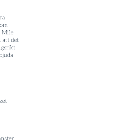
ra
som
t Mile
 att det
ngsrikt
rbjuda
ket
änster