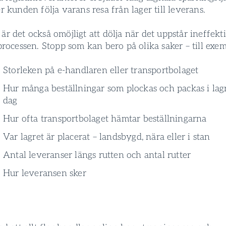
r kunden följa varans resa från lager till leverans­.
r det också omöjligt att dölja när det uppstår ineffekt
processen. Stopp som kan bero på olika saker – till exem
Storleken på e-handlaren eller transportbolaget
Hur många beställningar som plockas och packas i lagr
dag
Hur ofta transportbolaget hämtar beställningarna
Var lagret är placerat – landsbygd, nära eller i stan
Antal leverans­er längs rutten och antal rutter
Hur leverans­en sker