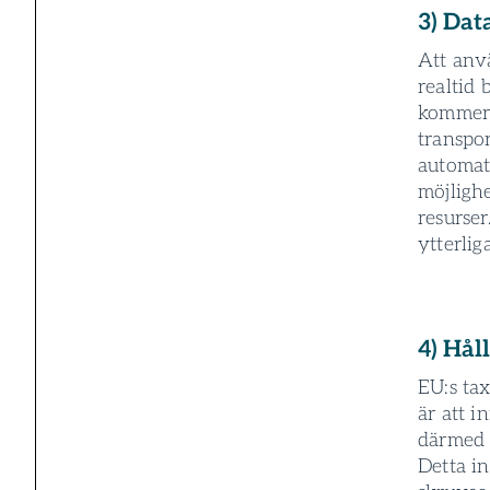
3) Dat
Att anvä
realtid
kommer d
transpo
automat
möjlighe
resurser
ytterlig
4) Hål
EU:s tax
är att 
därmed u
Detta i