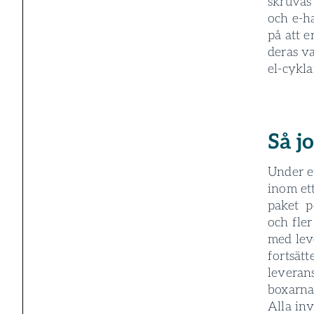
skruvas 
och e-h
på att e
deras va
el-cykla
Så j
Under et
inom et
paket­ ­
och fler
med lev
fortsätt
leverans
boxarna 
Alla in