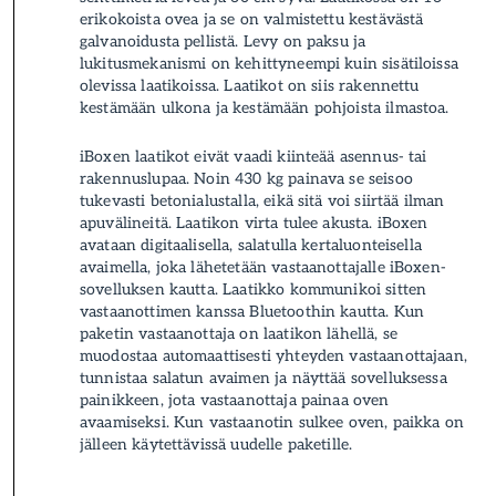
erikokoista ovea ja se on valmistettu kestävästä
galvanoidusta pellistä. Levy on paksu ja
lukitusmekanismi on kehittyneempi kuin sisätiloissa
olevissa laatikoissa. Laatikot on siis rakennettu
kestämään ulkona ja kestämään pohjoista ilmastoa.
iBoxen laatikot eivät vaadi kiinteää asennus- tai
rakennuslupaa. Noin 430 kg painava se seisoo
tukevasti betonialustalla, eikä sitä voi siirtää ilman
apuvälineitä. Laatikon virta tulee akusta. iBoxen
avataan digitaalisella, salatulla kertaluonteisella
avaimella, joka lähetetään vastaanottajalle iBoxen-
sovelluksen kautta. Laatikko kommunikoi sitten
vastaanottimen kanssa Bluetoothin kautta. Kun
paketin vastaanottaja on laatikon lähellä, se
muodostaa automaattisesti yhteyden vastaanottajaan,
tunnistaa salatun avaimen ja näyttää sovelluksessa
painikkeen, jota vastaanottaja painaa oven
avaamiseksi. Kun vastaanotin sulkee oven, paikka on
jälleen käytettävissä uudelle paketille.