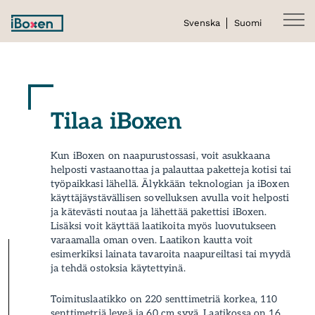
Svenska
Suomi
Tilaa iBoxen
Kun iBoxen on naapurustossasi, voit asukkaana
helposti vastaanottaa ja palauttaa paketteja kotisi tai
työpaikkasi lähellä. Älykkään teknologian ja iBoxen
käyttäjäystävällisen sovelluksen avulla voit helposti
ja kätevästi noutaa ja lähettää pakettisi iBoxen.
Lisäksi voit käyttää laatikoita myös luovutukseen
varaamalla oman oven. Laatikon kautta voit
esimerkiksi lainata tavaroita naapureiltasi tai myydä
ja tehdä ostoksia käytettyinä.
Toimituslaatikko on 220 senttimetriä korkea, 110
senttimetriä leveä ja 60 cm syvä. Laatikossa on 16